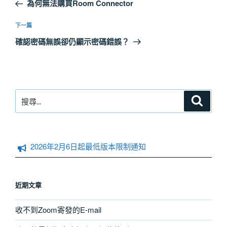
一
為何無法購買Room Connector
導
篇
覽
文
下
下一篇
章
一
確認密碼無誤卻仍顯示密碼錯誤？
篇
文
章
搜
搜
尋
尋
關
鍵
字:
2026年2月6日起最低版本限制通知
近期文章
收不到Zoom寄發的E-mail