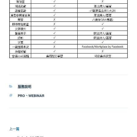
分
服務說明
類
標
PRO
、
WEBINAR
籤
文
上
上一篇
章