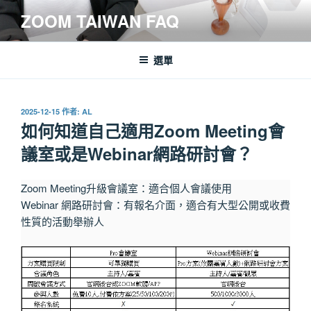
跳
ZOOM TAIWAN FAQ
至
主
要
選單
內
容
發
2025-12-15
作者:
AL
佈
如何知道自己適用Zoom Meeting會
於
議室或是Webinar網路研討會？
Zoom Meeting升級會議室：適合個人會議使用
Webinar 網路研討會：有報名介面，適合有大型公開或收費
性質的活動舉辦人